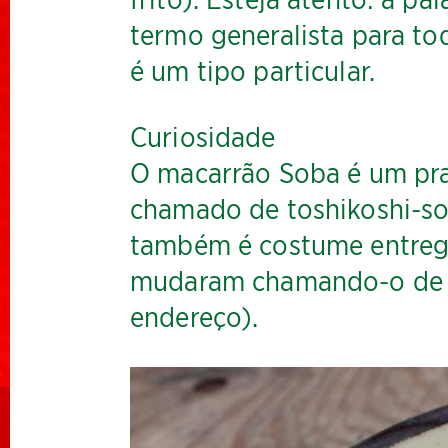
frito). Esteja atento: a 
termo generalista para t
é um tipo particular.
Curiosidade
O macarrão Soba é um pra
chamado de toshikoshi-s
também é costume entrega
mudaram chamando-o de h
endereço).